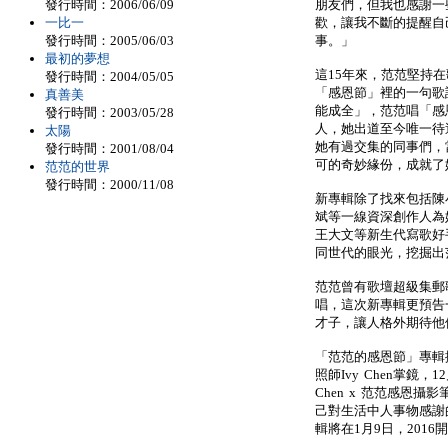
發行時間：2006/06/09
朋友們，但我也感謝一
一比一
歡，讓我不斷的提醒自
發行時間：2005/06/03
事。」
最初的夢想
這15年來，范范堅持
發行時間：2004/05/05
「感恩節」裡的一句歌
真善美
能成全」，范范唱「感
發行時間：2003/05/28
人，她出道至今唯一待
太陽
她有過交集的同事們，
發行時間：2001/08/04
可的奇妙緣份，成就了
范范的世界
發行時間：2000/11/08
新專輯除了找來包括陳
斌等一線資深創作人為
王大文等新生代寫歌好
同世代的眼光，挖掘出
范范曾有歌壇超級集郵
唱，這次新專輯更預告
才子，讓人格外期待他
「范范的感恩節」專輯
照師Ivy Chen掌鏡，
Chen x 范范感恩
己對生活中人事物感謝
輯將在1月9日，2016