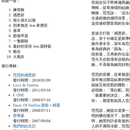
歌曲一覽：
而就在兒子即將滿周歲
專輯，從單身唱到結婚
練習曲
轉換，范范說：「這次
感恩節
生過程後的感同深受，
很久很久以後
這些過程豐富我的生命
別來無恙 feat.韋禮安
落單
首波主打歌「感恩節」
那個早晨
品，並十分確定是新專
一隻眼睛
曲作者非非，當年為范
最好的安排 feat.梁靜茹
奉為經典的「因為」，
吻合
段前進，又再創作出這
大風吹
范今天在歌壇有這樣的
她，不吝嗇為她寫好歌
發行專輯：
范范的音樂，從來都是
范范的感恩節
當年無法開花結果的戀
發行時間：2016/01/09
姐妹互相安慰的國歌；
Love & FanFan
發行時間：2011/03/18
必唱曲；「黑白配」寫
F ONE
「最重要的決定」，再
發行時間：2009/07/10
你」，都是歌如其人忠
Faces Of FanFan-新歌＋精選
發行時間：2008/07/11
范范說，她從出道第一
哲學家
明的攤在陽光下，如楚
發行時間：2007/09/04
明，她受到許多歌迷的
我們的紀念日
人的不屑與冷眼，范范