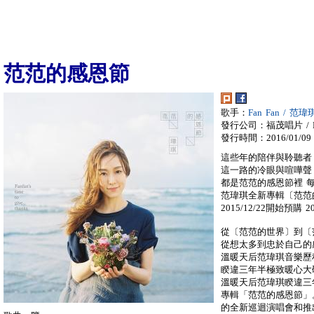
范范的感恩節
歌手：
Fan Fan / 范瑋
發行公司：福茂唱片 / LI
發行時間：2016/01/09
這些年的陪伴與聆聽者
這一路的冷眼與喧嘩聲
都是范范的感恩節裡 
范瑋琪全新專輯〔范范
2015/12/22開始預購 2
從〔范范的世界〕到〔
從想太多到忠於自己的
溫暖天后范瑋琪音樂歷
睽違三年半極致暖心大
溫暖天后范瑋琪睽違三年
專輯「范范的感恩節」
的全新巡迴演唱會和推