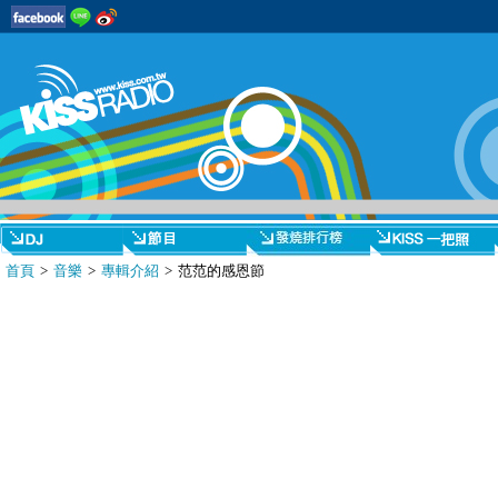
首頁
>
音樂
>
專輯介紹
> 范范的感恩節