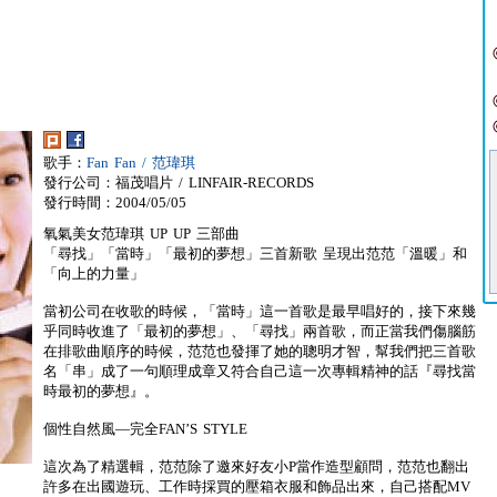
歌手：
Fan Fan / 范瑋琪
發行公司：福茂唱片 / LINFAIR-RECORDS
發行時間：2004/05/05
氧氣美女范瑋琪 UP UP 三部曲
「尋找」「當時」「最初的夢想」三首新歌 呈現出范范「溫暖」和
「向上的力量」
當初公司在收歌的時候，「當時」這一首歌是最早唱好的，接下來幾
乎同時收進了「最初的夢想」、「尋找」兩首歌，而正當我們傷腦筋
在排歌曲順序的時候，范范也發揮了她的聰明才智，幫我們把三首歌
名「串」成了一句順理成章又符合自己這一次專輯精神的話『尋找當
時最初的夢想』。
個性自然風—完全FAN’S STYLE
這次為了精選輯，范范除了邀來好友小P當作造型顧問，范范也翻出
許多在出國遊玩、工作時採買的壓箱衣服和飾品出來，自己搭配MV