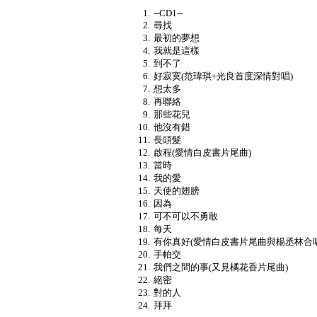
--CD1--
尋找
最初的夢想
我就是這樣
到不了
好寂寞(范瑋琪+光良首度深情對唱)
想太多
再聯絡
那些花兒
他沒有錯
長頭髮
啟程(愛情白皮書片尾曲)
當時
我的愛
天使的翅膀
因為
可不可以不勇敢
每天
有你真好(愛情白皮書片尾曲與楊丞林合唱
手帕交
我們之間的事(又見橘花香片尾曲)
絕密
對的人
拜拜