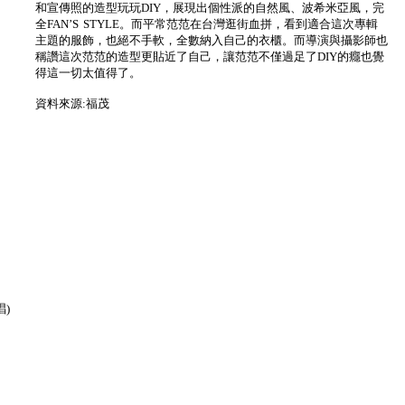
和宣傳照的造型玩玩DIY，展現出個性派的自然風、波希米亞風，完
全FAN’S STYLE。而平常范范在台灣逛街血拼，看到適合這次專輯
主題的服飾，也絕不手軟，全數納入自己的衣櫃。而導演與攝影師也
稱讚這次范范的造型更貼近了自己，讓范范不僅過足了DIY的癮也覺
得這一切太值得了。
資料來源:福茂
)