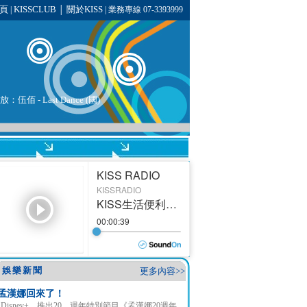
頁
KISSCLUB
關於KISS
|
│
| 業務專線 07-3393999
播放：
伍佰
-
Last Dance (國)
娛樂新聞
更多內容>>
孟漢娜回來了！
Disney+ 推出20 週年特別節目《孟漢娜20週年