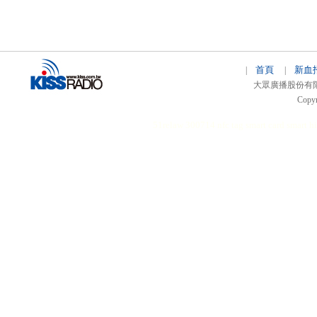
首頁
新血
|
|
大眾廣播股份有限公司 
Copyr
51relaw
300714
nfc tag
smart card smart
hi