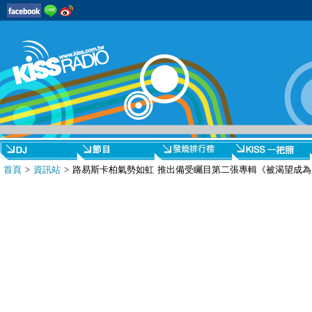
首頁
>
資訊站
> 路易斯卡柏氣勢如虹 推出備受矚目第二張專輯《被渴望成