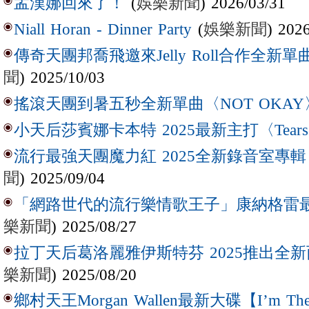
(
娛樂新聞
) 2026/03/31
孟漢娜回來了！
(
娛樂新聞
) 202
Niall Horan - Dinner Party
傳奇天團邦喬飛邀來Jelly Roll合作全新單曲〈L
聞
) 2025/10/03
搖滾天團到暑五秒全新單曲〈NOT OKAY
小天后莎賓娜卡本特 2025最新主打〈Tear
流行最強天團魔力紅 2025全新錄音室專輯【Lov
聞
) 2025/09/04
「網路世代的流行樂情歌王子」康納格雷最新作
樂新聞
) 2025/08/27
拉丁天后葛洛麗雅伊斯特芬 2025推出全新西
樂新聞
) 2025/08/20
鄉村天王Morgan Wallen最新大碟【I’m The