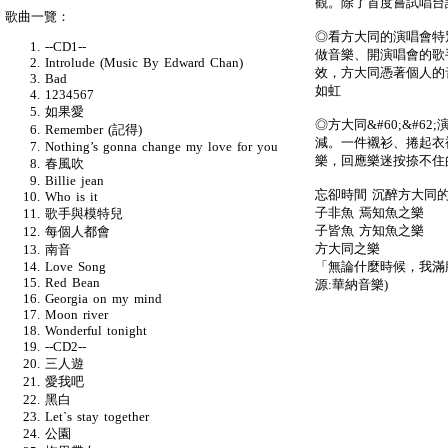
觀。除了首度嘗試唱台
歌曲一覽：
◎看方大同的演唱會特
--CD1--
做音樂、開演唱會的歌
Introlude (Music By Edward Chan)
效，方大同憑著個人的
Bad
如虹
1234567
如果愛
◎方大同&#60;&#
Remember (記得)
減。一件襯衫、捲起衣
Nothing’s gonna change my love for you
樂，回應樂迷按捺不住的吶
春風吹
Billie jean
忘卻時間 沉醉方大同的音
Who is it
子非魚 焉知魚之樂
歌手與模特兒
子皆魚 方知魚之樂
每個人都會
方大同之樂
南音
「無論什麼時候，我滿
Love Song
Red Bean
源:華納音樂)
Georgia on my mind
Moon river
Wonderful tonight
--CD2--
三人遊
愛我吧
黑白
Let`s stay together
公園