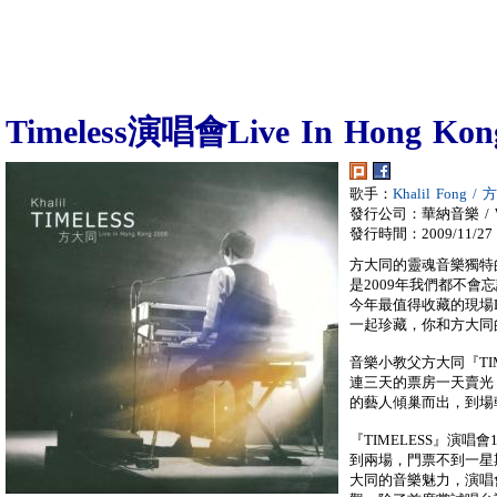
Timeless演唱會Live In Hong Kon
歌手：
Khalil Fong /
發行公司：華納音樂 / War
發行時間：2009/11/27
方大同的靈魂音樂獨特
是2009年我們都不會
今年最值得收藏的現場L
一起珍藏，你和方大同
音樂小教父方大同『TI
連三天的票房一天賣光
的藝人傾巢而出，到場
『TIMELESS』演
到兩場，門票不到一星
大同的音樂魅力，演唱