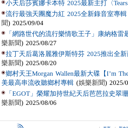
小天后莎賓娜卡本特 2025最新主打〈Tear
流行最強天團魔力紅 2025全新錄音室專輯【Lov
聞
) 2025/09/04
「網路世代的流行樂情歌王子」康納格雷最新作
樂新聞
) 2025/08/27
拉丁天后葛洛麗雅伊斯特芬 2025推出全新西
樂新聞
) 2025/08/20
鄉村天王Morgan Wallen最新大碟【I’m The
(
娛樂新聞
) 2025/
美最高串流收聽鄉村專輯
「EGOT」榮耀加持世紀天后芭芭拉史翠珊 
樂新聞
) 2025/08/06