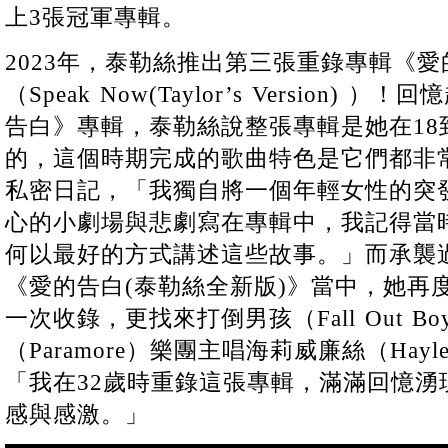
上3張冠軍專輯。
2023年，泰勒絲推出第三張重錄專輯《愛
（Speak Now(Taylor’s Version) 
告白》專輯，泰勒絲說整張專輯是她在18
的，這個時期完成的歌曲特色是它們都非
私密日記，「我獨自將一個年輕女性的突
心的小劇場與悲劇寫在專輯中，我記得當
何以最好的方式講述這些故事。」而承襲
《愛的告白(泰勒絲全新版)》當中，她再
一次收錄，更找來打倒男孩（Fall Out 
（Paramore）樂團主唱海莉威廉絲（Hayley
「我在32歲時重錄這張專輯，滿滿回憶湧
感與感激。」