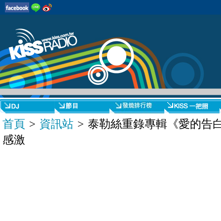
首頁
>
資訊站
> 泰勒絲重錄專輯《愛的告
感激