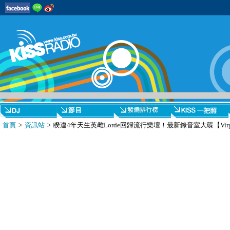
首頁
>
資訊站
> 睽違4年天生英雌Lorde回歸流行樂壇！最新錄音室大碟【Virg