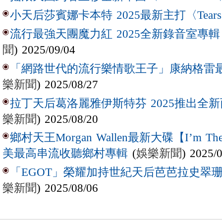
小天后莎賓娜卡本特 2025最新主打〈Tear
流行最強天團魔力紅 2025全新錄音室專輯【Lov
聞
) 2025/09/04
「網路世代的流行樂情歌王子」康納格雷最新作
樂新聞
) 2025/08/27
拉丁天后葛洛麗雅伊斯特芬 2025推出全新西
樂新聞
) 2025/08/20
鄉村天王Morgan Wallen最新大碟【I’m The
(
娛樂新聞
) 2025/
美最高串流收聽鄉村專輯
「EGOT」榮耀加持世紀天后芭芭拉史翠珊 
樂新聞
) 2025/08/06