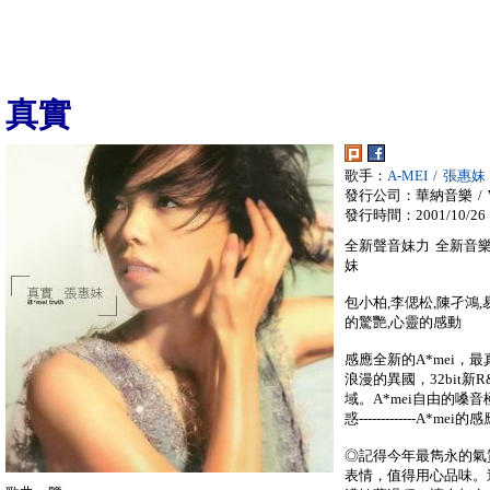
真實
歌手：
A-MEI / 張惠妹
發行公司：華納音樂 / War
發行時間：2001/10/26
全新聲音妹力 全新音樂風
妹
包小柏,李偲松,陳孑鴻
的驚艷,心靈的感動
感應全新的A*mei
浪漫的異國，32bit新
域。A*mei自由的嗓
惑-------------A*mei
◎記得今年最雋永的氣
表情，值得用心品味。