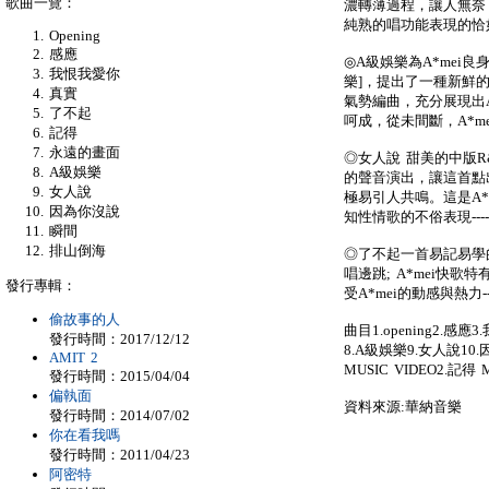
歌曲一覽：
濃轉薄過程，讓人無奈
純熟的唱功能表現的恰如其分
Opening
感應
◎A級娛樂為A*mei
我恨我愛你
樂]，提出了一種新鮮的愛
真實
氣勢編曲，充分展現出A*m
了不起
呵成，從未間斷，A*mei
記得
永遠的畫面
◎女人說 甜美的中版R
A級娛樂
的聲音演出，讓這首點
女人說
極易引人共鳴。這是A
因為你沒說
知性情歌的不俗表現-----
瞬間
排山倒海
◎了不起一首易記易學
唱邊跳; A*mei快
發行專輯：
受A*mei的動感與熱力--
偷故事的人
曲目1.opening2.感
發行時間：2017/12/12
8.A級娛樂9.女人說10.
AMIT 2
MUSIC VIDEO2.記得 M
發行時間：2015/04/04
偏執面
資料來源:華納音樂
發行時間：2014/07/02
你在看我嗎
發行時間：2011/04/23
阿密特