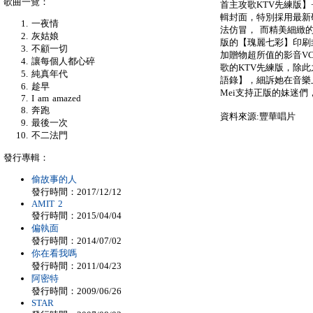
歌曲一覽：
首主攻歌KTV先練版】+
輯封面，特別採用最新
一夜情
法仿冒， 而精美細緻
灰姑娘
版的【瑰麗七彩】印刷
不顧一切
加贈物超所值的影音V
讓每個人都心碎
歌的KTV先練版，除此之
純真年代
語錄】，細訴她在音樂
趁早
Mei支持正版的妹迷
I am amazed
奔跑
資料來源:豐華唱片
最後一次
不二法門
發行專輯：
偷故事的人
發行時間：2017/12/12
AMIT 2
發行時間：2015/04/04
偏執面
發行時間：2014/07/02
你在看我嗎
發行時間：2011/04/23
阿密特
發行時間：2009/06/26
STAR