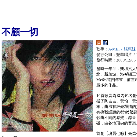
不顧一切
歌手：
A-MEI / 張惠妹
發行公司：豐華唱片 / F
發行時間：2000/12/05
歷時一年半，樂壇六大
北、新加坡、洛衫磯三
Mei出道四年來，前
最多的作品。
10首歌皆為國內知名
括了陶吉吉、黃怡、黃
軍，曲風有狂傲釋情的
有挑戰話題的都會浪漫情
歌曲不同的感覺，錄音
磯，由各地頂尖的音樂
首創【瑰麗七彩】亮炫