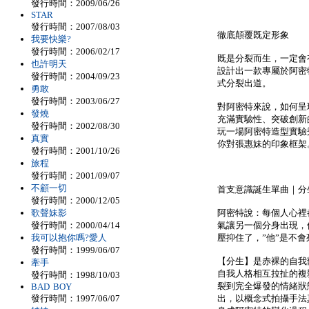
發行時間：2009/06/26
STAR
發行時間：2007/08/03
徹底顛覆既定形象
我要快樂?
發行時間：2006/02/17
既是分裂而生，一定會
也許明天
設計出一款專屬於阿密
發行時間：2004/09/23
式分裂出道。
勇敢
發行時間：2003/06/27
對阿密特來說，如何呈
發燒
充滿實驗性、突破創新
發行時間：2002/08/30
玩一場阿密特造型實驗
真實
你對張惠妹的印象框架
發行時間：2001/10/26
旅程
發行時間：2001/09/07
不顧一切
首支意識誕生單曲｜分
發行時間：2000/12/05
歌聲妹影
阿密特說：每個人心裡
發行時間：2000/04/14
氣讓另一個分身出現，
我可以抱你嗎?愛人
壓抑住了，”他”是不會
發行時間：1999/06/07
【分生】是赤裸的自我
牽手
自我人格相互拉扯的複
發行時間：1998/10/03
裂到完全爆發的情緒狀
BAD BOY
發行時間：1997/06/07
出，以概念式拍攝手法