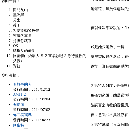
歌曲一覽：
她知道，屬於張惠妹的
開門見山
黑吃黑
分生
掉了
但就像科學家說的：生
相愛後動物感傷
靈魂的重量
好膽你就來
OK
於是她決定放手一搏，
聽得見的夢想
阿密特(1.給親人 & 2.來唱歌吧 3.等待豐收的
讓渴望改變的念頭，在
父親)
彩虹
終於，那個蠢蠢欲動的
發行專輯：
偷故事的人
阿密特A-MIT，是張
發行時間：2017/12/12
AMIT 2
更確切來說，她是從”
發行時間：2015/04/04
偏執面
強調言之有物的音樂態
發行時間：2014/07/02
你在看我嗎
但，意識並不具體存在
發行時間：2011/04/23
阿密特就是【只為歌唱
阿密特