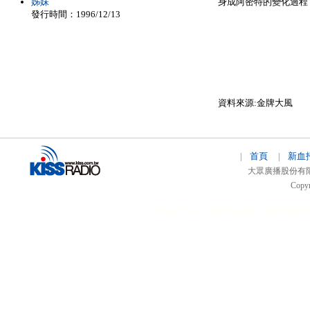
姊妹
身成阿密特的變化過程
發行時間：1996/12/13
資料來源:金牌大風
首頁
新血
|
|
大眾廣播股份有限公司 
Copyr
51relaw
300714
nfc tag
smart card smart
hi