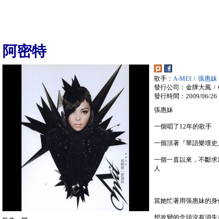
阿密特
歌手：
A-MEI / 張惠妹
發行公司：金牌大風 / Gol
發行時間：2009/06/26
張惠妹
一個唱了12年的歌手
一個頂著『華語樂壇史
一個一直以來，不斷求
人
當她忙著用張惠妹的身
想改變的念頭沒有消失