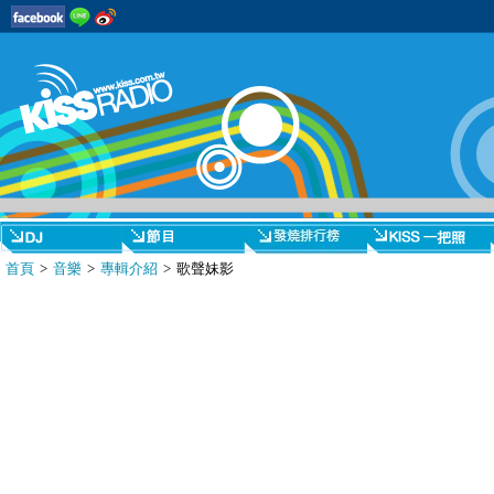
首頁
>
音樂
>
專輯介紹
> 歌聲妹影