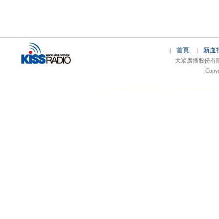
首頁
新血
|
|
大眾廣播股份有限公司 
Copyr
51relaw
300714
nfc tag
smart card smart
hi