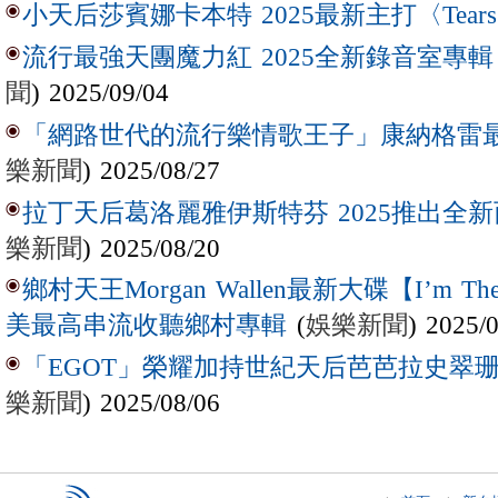
小天后莎賓娜卡本特 2025最新主打〈Tear
流行最強天團魔力紅 2025全新錄音室專輯【Lov
聞
) 2025/09/04
「網路世代的流行樂情歌王子」康納格雷最新作
樂新聞
) 2025/08/27
拉丁天后葛洛麗雅伊斯特芬 2025推出全新西
樂新聞
) 2025/08/20
鄉村天王Morgan Wallen最新大碟【I’m The
(
娛樂新聞
) 2025/
美最高串流收聽鄉村專輯
「EGOT」榮耀加持世紀天后芭芭拉史翠珊 
樂新聞
) 2025/08/06