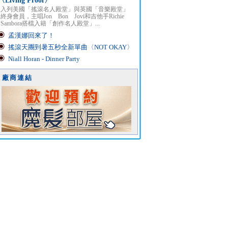
〈Living Proof〉
入列美國「搖滾名人殿堂」與英國「音樂殿堂」
終身會員，主唱Jon Bon Jovi和吉他手Richie
Sambora搭檔入籍「創作名人殿堂」...
孟漢娜回來了！
搖滾天團到暑五秒全新單曲〈NOT OKAY〉
Niall Horan - Dinner Party
廠商連結