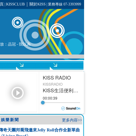
頁
KISSCLUB
關於KISS
|
│
| 業務專線 07-3393999
播放：
品冠
-
我以為
娛樂新聞
更多內容>>
傳奇天團邦喬飛邀來Jelly Roll合作全新單曲