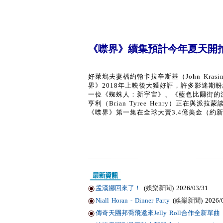
《噤界》續集預計今年夏天開
好萊塢夫妻檔約翰卡拉辛斯基（John Krasi
界》2018年上映後大獲好評，許多影迷期盼
一位《蜘蛛人：新宇宙》、《藍色比爾街的沉默
亨利（Brian Tyree Henry）正
《噤界》第一集在全球大賣3.4億美金（約
孟漢娜回來了！
(
娛樂新聞
) 2026/03/31
Niall Horan - Dinner Party
(
娛樂新聞
) 2026/
傳奇天團邦喬飛邀來Jelly Roll合作全新單曲〈Li