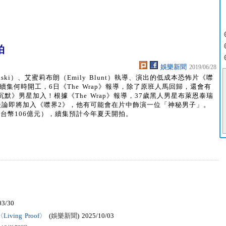
拍
娛樂新聞
2019/06/28
nski）、艾蜜莉布朗（Emily Blunt）執導、演出的低成本恐怖片《噤
續集何時開工，6日《The Wrap》報導，除了原班人馬回歸，還會有
》男星加入！根據《The Wrap》報導，37歲黑人男星布萊恩泰瑞
在與派拉蒙談論即將加入《噤界2》，他有可能會在片中飾演一位「神秘男子」。
新台幣106億元），續集預計今年夏天開拍。
03/30
ving Proof〉
(
娛樂新聞
) 2025/10/03