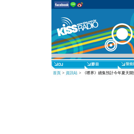
首頁
>
資訊站
> 《噤界》續集預計今年夏天開