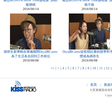
羅志祥2003年Show Time簽唱會 演唱-
羅志祥2003年Show Time簽唱會 演
狐狸精
敢不敢
2016/06/14
2016/06/14
插班生新專輯在籌備期間Diya與Carrie
Diya與Carrie從歌唱比賽的競爭對
為了生活各自回到工作崗位
體成為插班生
2016/06/08
2016/06/08
<<
|
<
|
4
|
5
|
6
|
7
|
8
|
9
|
10
|
11
|
12
首頁
新血
|
|
大眾廣播股份有限公司 
Copyr