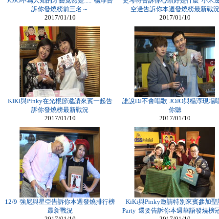
JOJO不為人知的才藝竟然是..... 楊淳告
史考特告訴你心頭好是什麼 小米
訴你發燒榜前三名～
空邊告訴你本週發燒榜最新戰
2017/01/10
2017/01/10
KIKI與Pinky在光棍節邀請來賓一起告
誰說DJ不會唱歌 JOJO與楊淳現場
訴你發燒榜最新戰況
你聽
2017/01/10
2017/01/10
12/9 強尼與星亞告訴你本週發燒排行榜
KiKi與Pinky邀請特別來賓參加聖
最新戰況
Party 還要告訴你本週華語發燒榜
2017/01/10
2017/01/10