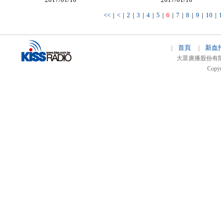
<<
|
<
|
2
|
3
|
4
|
5
|
6
|
7
|
8
|
9
|
10
|
首頁
新血
|
|
大眾廣播股份有限公司 
Copyr