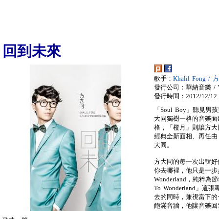
回到未來
歌手：
Khalil Fong /
發行公司：華納音樂 / War
發行時間：2012/12/12
「Soul Boy」聽
大同獨樹一格的音樂面
格，「橙月」則讓方大
經典全新面相、再任由
大同。
方大同的每一次出輯好
你去哪裡，他只是一步
Wonderland，純
To Wonderlan
去的同時，兼視當下的
飽滿音牆，他讓音樂回