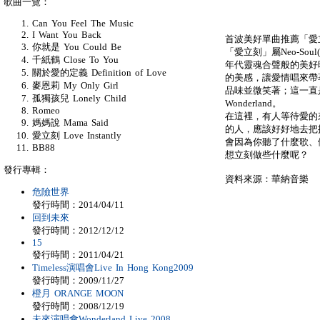
歌曲一覽：
Can You Feel The Music
I Want You Back
首波美好單曲推薦「愛
你就是 You Could Be
「愛立刻」屬Neo-Soul(
千紙鶴 Close To You
年代靈魂合聲般的美好時
關於愛的定義 Definition of Love
的美感，讓愛情唱來帶
麥恩莉 My Only Girl
品味並微笑著；這一直
孤獨孩兒 Lonely Child
Wonderland。
Romeo
在這裡，有人等待愛的
媽媽說 Mama Said
的人，應該好好地去把
愛立刻 Love Instantly
會因為你聽了什麼歌、
BB88
想立刻做些什麼呢？
發行專輯：
資料來源：華納音樂
危險世界
發行時間：2014/04/11
回到未來
發行時間：2012/12/12
15
發行時間：2011/04/21
Timeless演唱會Live In Hong Kong2009
發行時間：2009/11/27
橙月 ORANGE MOON
發行時間：2008/12/19
未來演唱會Wonderland Live 2008