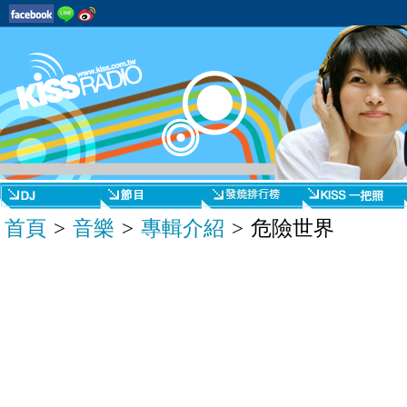
首頁
>
音樂
>
專輯介紹
> 危險世界