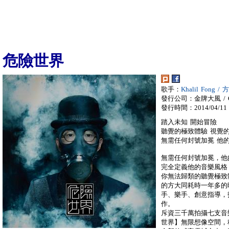
危險世界
歌手：
Khalil Fong /
發行公司：金牌大風 / Gol
發行時間：2014/04/11
踏入未知 開始冒險
聽覺的極致體驗 視覺
無需任何封號加冕 他
無需任何封號加冕，他
完全定義他的音樂風格
你無法歸類的聽覺極致
的方大同耗時一年多的
手、樂手、創意指導，
作。
斥資三千萬拍攝七支音
世界】無限想像空間，