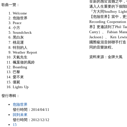
全新的感官震撼之中，
歌曲一覽：
邁入人生重要的下個階
『方大同Soulboy L
Welcome
【危險世界】當中，更交由
危險世界
Recording Coop
Peace
界】更邀請到了Phil Tan（U
小方
Carey）、 Fabian Maras
Soundcheck
Jackson）、 Ken Lewi
黑白灰
國際級混音師聯手打造
桃花運
同的音樂旅程。
特別的人
Weather Report
資料來源：金牌大風
天氣先生
楓葉做的風鈴
Boarding
巴黎
愛不來
僵屍
Lights Up
發行專輯：
危險世界
發行時間：2014/04/11
回到未來
發行時間：2012/12/12
15