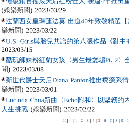
億級銷售搖滾天后紅粉佳人 睽違4年推出
(
娛樂新聞
) 2023/03/29
法蘭西女皇瑪蓮法莫 出道40年致敬精選【
樂新聞
) 2023/03/22
U.S. Girls與胎兒共譜的第八張作品《亂
2023/03/15
酷玩師妹粉紅豹女孩〈男生最愛騙Pt. 2
聞
) 2023/03/08
新世代爵士天后Diana Panton推出療
樂新聞
) 2023/03/01
Lucinda Chua新曲〈Echo附和〉以
(
娛樂新聞
) 2023/02/22
人生挑戰
<<
|
<
|
1
|
2
|
3
|
4
|
5
|
6
|
7
|
8
|
9
|
1