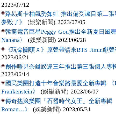
2023/07/12
路易斯卡柏氣勢如虹 推出備受矚目第二張
(
娛樂新聞
) 2023/07/05
夢毀了》
韓裔電音巨星Peggy Gou推出全新夏日風舞曲〈(I
(
娛樂新聞
) 2023/06/28
Nanana〉
《玩命關頭Ｘ》原聲帶請來BTS Jimin獻
2023/06/21
創作暖男奈爾睽違三年推出第三張個人專
2023/06/14
國民樂團打造十年音樂路最愛全新專輯 《First T
(
娛樂新聞
) 2023/06/07
Frankenstein》
傳奇搖滾樂團「石器時代女王」全新專輯 《In 
(
娛樂新聞
) 2023/05/31
Roman…》