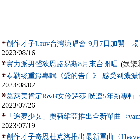
創作才子Lauv台灣演唱會 9月7日加開一
2023/08/16
(
娛樂
實力派男聲狄恩路易斯8月來台開唱
泰勒絲重錄專輯《愛的告白》 感受到濃濃
2023/08/02
葛萊美肯定R&B女伶詩莎 睽違5年新專輯《
2023/07/26
「追夢少女」奧莉維亞推出全新單曲〈vamp
2023/07/19
創作才子奇恩杜克洛推出最新單曲〈Heave