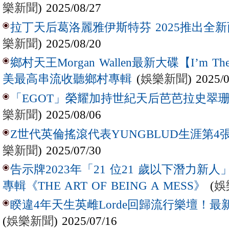
樂新聞
) 2025/08/27
拉丁天后葛洛麗雅伊斯特芬 2025推出全新西
樂新聞
) 2025/08/20
鄉村天王Morgan Wallen最新大碟【I’m The
(
娛樂新聞
) 2025/
美最高串流收聽鄉村專輯
「EGOT」榮耀加持世紀天后芭芭拉史翠珊 
樂新聞
) 2025/08/06
Z世代英倫搖滾代表YUNGBLUD生涯第4張
樂新聞
) 2025/07/30
告示牌2023年「21 位21 歲以下潛力新人」Laur
(
娛
專輯《THE ART OF BEING A MESS》
睽違4年天生英雌Lorde回歸流行樂壇！最新
(
娛樂新聞
) 2025/07/16