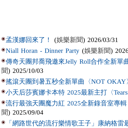
(
娛樂新聞
) 2026/03/31
孟漢娜回來了！
(
娛樂新聞
) 202
Niall Horan - Dinner Party
傳奇天團邦喬飛邀來Jelly Roll合作全新單曲〈L
聞
) 2025/10/03
搖滾天團到暑五秒全新單曲〈NOT OKAY
小天后莎賓娜卡本特 2025最新主打〈Tear
流行最強天團魔力紅 2025全新錄音室專輯【Lov
聞
) 2025/09/04
「網路世代的流行樂情歌王子」康納格雷最新作