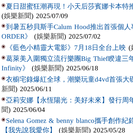
夏日甜蜜狂潮再現！小天后莎賓娜卡本特推出全
(
娛樂新聞
) 2025/07/09
到暑五秒貝斯手Calum Hood推出首張個人專輯
(
娛樂新聞
) 2025/07/02
ORDER》
(
《藍色小精靈大電影》7月18日全台上映
葛萊美入圍獨立流行樂團Big Thief睽違三
(
娛樂新聞
) 2025/06/18
Infinity》
衣櫥宅錄爆紅全球，潮樂玩童d4vd首張
新聞
) 2025/06/11
亞莉安娜【永恆陽光：美好未來】發行周
聞
) 2025/06/04
Selena Gomez & benny blanco
(
娛樂新聞
) 2025/05/28
【我先說我愛你】