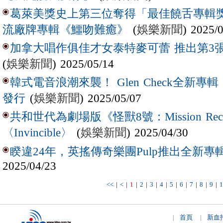
葛萊美獎史上第三位奪得「最佳饒舌專輯獎
(
娛樂新聞
) 2025/
流廠牌專輯《鱷吻難癒》
加拿大唱作俱佳才女泰特麥可蕾 推出第3
(
娛樂新聞
) 2025/05/14
韓式電音浪潮來襲！ Glen Check全新專輯
(
娛樂新聞
) 2025/05/07
發行
共和世代為劇場版《怪獸8號：Mission R
(
娛樂新聞
) 2025/04/30
〈Invincible〉
睽違24年，英搖傳奇樂團Pulp推出全新專輯
2025/04/23
<<
|
<
|
1
|
2
|
3
|
4
|
5
|
6
|
7
|
8
|
9
|
1
首頁
新血
|
|