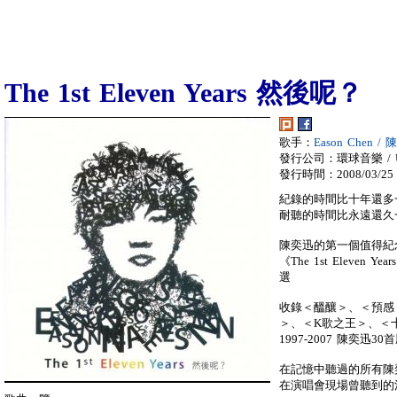
The 1st Eleven Years 然後呢？
歌手：
Eason Chen /
發行公司：環球音樂 / Univ
發行時間：2008/03/25
紀錄的時間比十年還多
耐聽的時間比永遠還久
陳奕迅的第一個值得紀
《The 1st Eleven
選
收錄＜醞釀＞、＜預感
＞、＜K歌之王＞、＜
1997-2007 陳奕迅3
在記憶中聽過的所有陳
在演唱會現場曾聽到的