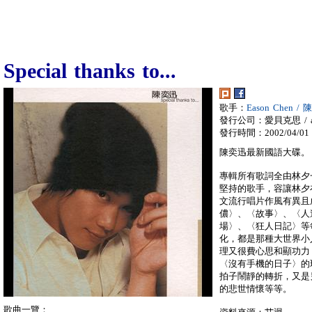
Special thanks to...
歌手：
Eason Chen /
發行公司：愛貝克思 / a
發行時間：2002/04/01
陳奕迅最新國語大碟。
專輯所有歌詞全由林夕
堅持的歌手，容讓林夕
文流行唱片作風有異且
儂〉、〈故事〉、〈人
場〉、〈狂人日記〉等
化，都是那種大世界小人
理又很費心思和顯功力
〈沒有手機的日子〉的
拍子鬧靜的轉折，又是
的悲世情懷等等。
歌曲一覽：