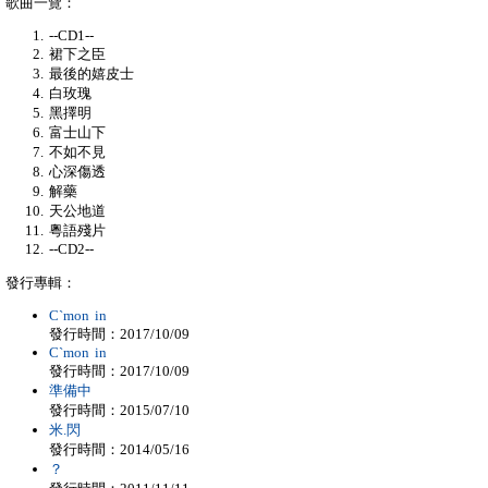
歌曲一覽：
--CD1--
裙下之臣
最後的嬉皮士
白玫瑰
黑擇明
富士山下
不如不見
心深傷透
解藥
天公地道
粵語殘片
--CD2--
發行專輯：
C`mon in
發行時間：2017/10/09
C`mon in
發行時間：2017/10/09
準備中
發行時間：2015/07/10
米.閃
發行時間：2014/05/16
？