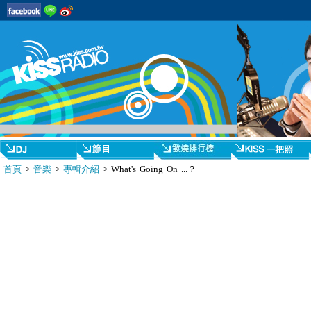
首頁
>
音樂
>
專輯介紹
> What's Going On ...？