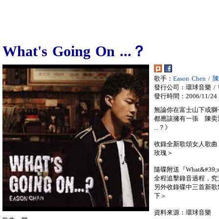
What's Going On ...？
歌手：
Eason Chen /
發行公司：環球音樂 / Univ
發行時間：2006/11/24
無論你在富士山下或獅
都應該擁有一張 陳奕迅06
...？》
收錄全新歌頌女人歌曲
玫瑰＞
隨碟附送『What&#39;s g
全程追擊錄音過程，究竟
另外收錄碟中三首新歌
下＞
資料來源：環球音樂