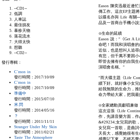
Eason 陳奕迅最近邊
--CD1--
傳工作。這次EP主題將會
低調
以碟名亦與 Life 有關─
人車誌
品及一首商台手機小說
最佳損友
暴殄天物
⊙生命的延續
落花流水
Eason 說：“《Get
大得太快
命吧！而我和演唱會的
想聽
近似，也是想叫人追尋
--CD2--
有悲，但千萬不要因小
即管去擁有你的自我生
發行專輯：
演唱會名稱。”
C`mon in
發行時間：2017/10/09
“而大碟主題《Life C
C`mon in
續下好。就好像小女兒
發行時間：2017/10/09
給我無限的生命力，推
準備中
命力帶給大家，把我最
發行時間：2015/07/10
米.閃
⊙全家總動員獻唱兼做
發行時間：2014/05/16
這次這張《Life Cont
？
作，先講音樂方面，作品當
發行時間：2011/11/11
&#29234;女兒寫的歌
Stranger Under My Skin
女兒寫一首歌，是曲詞一
發行時間：2011/02/21
天長大，感覺她很有生
Taste The Atmosphere
感覺記下來，不經不覺