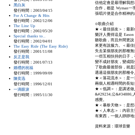
信他定會是最理解我想表
黑白灰
合作，都是 Wyman
發行時間：2003/04/15
張唱片便是合作精神的
For A Change & Hits
發行時間：2002/12/06
⊙歌曲介紹
The Line Up
★＜最佳損友＞：最新
發行時間：2002/05/20
樂評人覺得這是 Eas
Special thanks to...
聽歌曲，而且外間更說 
發行時間：2002/04/01
來更有說服力。＜最佳
The Easy Ride (The Easy Ride)
失去某個朋友的那種無奈
發行時間：2001/11/08
一些互相扶持的日子，有
反正是我
變不成好朋友，變成陌
發行時間：2001/07/13
了歌曲最後部份，就是說
婚禮的祝福
遇過這個朋友的那種令
發行時間：1999/09/09
★＜落花流水＞：是一
陳奕迅
兩個人相遇時間的長短
發行時間：1996/12/01
★＜低調＞：是講述做人
一滴眼淚
&#29234;公&#3
發行時間：1995/11/30
感覺。
★＜暴殄天物＞：是想
★＜人車志＞：內容主要
有東西，一個人靜靜地
資料來源：環球音樂