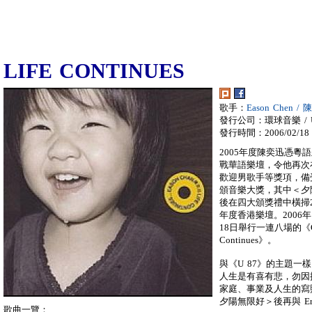
LIFE CONTINUES
歌手：
Eason Chen /
發行公司：環球音樂 / Univ
發行時間：2006/02/18
2005年度陳奕迅憑粵語
戰華語樂壇，令他再次
歡迎男歌手等獎項，備受
頒音樂大獎，其中＜夕陽無
後在四大頒獎禮中橫掃2
年度香港樂壇。2006年，
18日舉行一連八場的《Ge
Continues》。
與《U 87》的主題一
人生是有喜有悲，勿因
家庭、事業及人生的寫照
夕陽無限好＞後再與 Er
歌曲一覽：