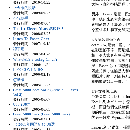
發行時間：2010/10/22
太快＞真的很貼題呢！
上五樓的快活
發行時間：2009/09/25
另外，Eason 還把一
不想放手
序，聽起來給大家很有親
發行時間：2008/07/04
多謝的愛人徐濠縈，也有
The 1st Eleven Years 然後呢？
令整張唱片聽來更加完
發行時間：2008/03/25
Listen To Eason Chan
⊙女兒沙龍做封面
發行時間：2007/10/18
&#29234;配合主題
認了吧
在影室拍不停，而是選用
發行時間：2007/04/24
相，令大家更有生活的親
What&#39;s Going On ...？
作歌詞集插圖，大家可以
發行時間：2006/11/24
展！Eason 說：“
LIFE CONTINUES
四處拍照，無論是人和物
發行時間：2006/02/18
看照片，那一刻的特別
怎麼樣
和聽歌是如出一轍。”
發行時間：2005/11/25
Great 5000 Secs Vol.2 (Great 5000 Secs
⊙好友幕後班底
Vol.2)
至於這次《Life Conti
發行時間：2005/06/07
Kwok 及 Jerald
U87 (U87)
檔，而且他們也很瞭解 
發行時間：2005/06/03
做的歌曲一定很能配合到 
Great 5000 Secs (Great 5000 Secs)
的另一好友 Wyman 
發行時間：2005/02/01
七 2003年國語新歌+精選
Eason 說：“從第一張
發行時間：2003/11/18