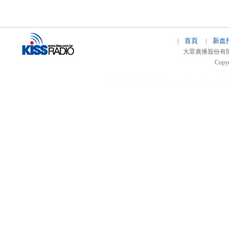
首頁
新血
|
|
大眾廣播股份有限公司 
Copyr
51relaw
300714
nfc tag
smart card smart
hi