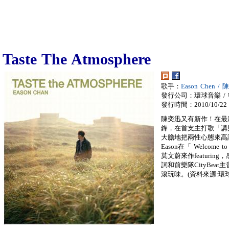
Taste The Atmosphere
歌手：
Eason Chen /
發行公司：環球音樂 / Univ
發行時間：2010/10/22
陳奕迅又有新作！在最新EP《
鋒，在首支主打歌「講
大膽地把兩性心態來高
Eason在「 Welcome
莫文蔚來作featuri
詞和前樂隊CityBeat
滾玩味。(資料來源:環