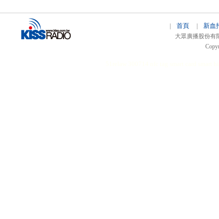
首頁
新血
|
|
大眾廣播股份有限公司 
Copyr
51relaw
300714
nfc tag
smart card smart
hi