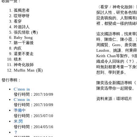
歌曲一覽：
〈看穿 / 神奇化妝
孤獨患者
探討人性，研究各色情
哎呀咿呀
惡貪嗔痴的、人類獨有
看穿
裡，都變成一樣的情緒
吟遊詩人
張氏情歌 (粵)
這次國語專輯，找來華
Baby Song
時、陳煥仁、陳小霞、葉廣權、
聽一千遍後
周國賢、Goro、唐奕
內疚
Laudon、姚謙、何秉舜、
還要不要走
Keith Chan等製
積木
織成令人回味的《？》。
神奇化妝師
時無刻都要考量一下身
Muffin Man (英)
想到、學到更多。
發行專輯：
陳奕迅全新國語專輯《
陳奕迅帶你一起開發。
C`mon in
發行時間：2017/10/09
資料來源：環球唱片
C`mon in
發行時間：2017/10/09
準備中
發行時間：2015/07/10
米.閃
發行時間：2014/05/16
？