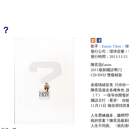
？
歌手：
Eason Chen /
發行公司：環球音樂 / Univ
發行時間：2011/11/11
陳奕迅Eason
2011最新國語專[?]
CD+DVD 雙碟精裝
各樣情緒皆美 只待你
陳奕迅遊走各種角色 
《？》 一張等你開發
國語主打〈看穿〉 你
11月11日 隨你尋找答
人生歷練越多，腦裡問
樣的答案？陳奕迅最新
人生不同面。〈張氏情