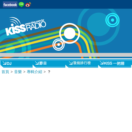
首頁
>
音樂
>
專輯介紹
> ？