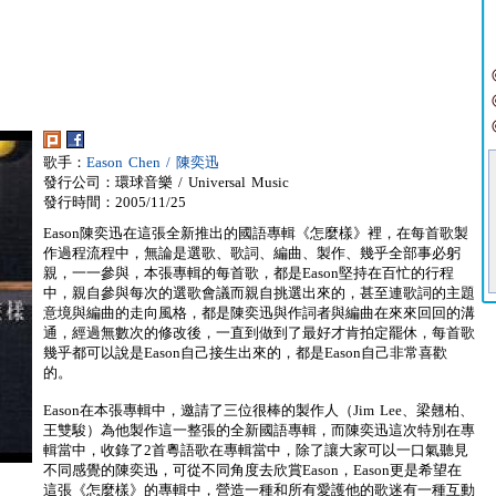
歌手：
Eason Chen / 陳奕迅
發行公司：環球音樂 / Universal Music
發行時間：2005/11/25
Eason陳奕迅在這張全新推出的國語專輯《怎麼樣》裡，在每首歌製
作過程流程中，無論是選歌、歌詞、編曲、製作、幾乎全部事必躬
親，一一參與，本張專輯的每首歌，都是Eason堅持在百忙的行程
中，親自參與每次的選歌會議而親自挑選出來的，甚至連歌詞的主題
意境與編曲的走向風格，都是陳奕迅與作詞者與編曲在來來回回的溝
通，經過無數次的修改後，一直到做到了最好才肯拍定罷休，每首歌
幾乎都可以說是Eason自己接生出來的，都是Eason自己非常喜歡
的。
Eason在本張專輯中，邀請了三位很棒的製作人（Jim Lee、梁翹柏、
王雙駿）為他製作這一整張的全新國語專輯，而陳奕迅這次特別在專
輯當中，收錄了2首粵語歌在專輯當中，除了讓大家可以一口氣聽見
不同感覺的陳奕迅，可從不同角度去欣賞Eason，Eason更是希望在
這張《怎麼樣》的專輯中，營造一種和所有愛護他的歌迷有一種互動