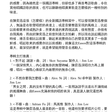
的感覺，因為雖然是一張國語專輯，但卻也多了兩首粵語歌曲，令欣
賞他唱國語歌的朋友，也可以聽聽他唱廣東歌是怎麼樣的一種特別的
味道。
在陳奕迅這張《怎麼樣》的全新國語專輯當中，可以發現陳奕迅整個
人，無論是在歌聲唱腔的表達上，或是音樂整題呈現的風格上，比起
以前都要來得成熟許多，所要表達的東西很認真，很有態度，亦很有
自我風格．而由於陳奕迅之前曾到過北京拍劇，所以現在說起國語的
時候，捲舌音都比以前重，聽起來就覺得自己的聲音其實多了一份新
鮮感，唱起歌來的感覺亦比以前感動，就像這次Eason對這張專輯的
最大、最深切的要求，就是希望能用聲音去感動人。
專輯主打推薦：
1.＜對不起 謝謝＞曲、詞：Skot Suyama 製作人：Jim Lee
「一個深情男人，內心最無奈的無聲吶喊」陳弈迅演唱功力再上層
樓，唱出一種既心痛卻又內斂壓抑的無奈心情。
2.＜不然你要我怎麼樣＞曲：Alex Ni 詞：Alex Ni/卓申穎 製作人：
Jim Lee
「男女之間，真的沒有不變的真心嗎」一首用詼諧手法道出不滿情緒
的搖擺舞曲，由Eason充滿表情的唱腔表演，真是讓人聽完還想再
聽！
3.＜不睡＞曲：Adrian Fu 詞：馬嵩惟 製作人：Jim Lee
這是專輯中陳弈迅個人最喜歡的一首歌，他還特別要求唱片公司，要