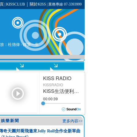
頁
KISSCLUB
關於KISS
|
│
| 業務專線 07-3393999
播放：
杜德偉
-
鍾愛一生
娛樂新聞
更多內容>>
傳奇天團邦喬飛邀來Jelly Roll合作全新單曲