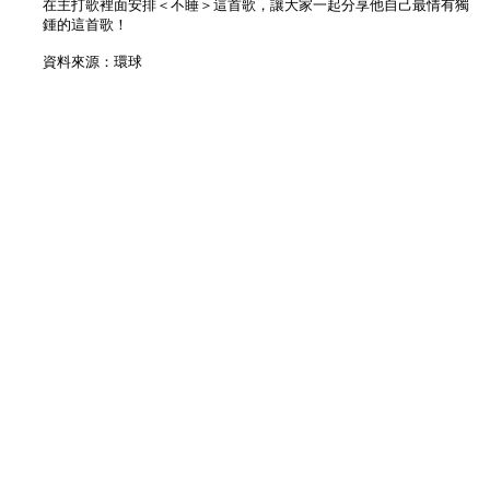
在主打歌裡面安排＜不睡＞這首歌，讓大家一起分享他自己最情有獨
鍾的這首歌！
資料來源：環球