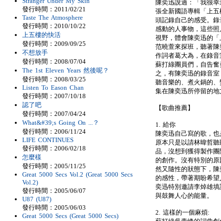
Stranger Under My Skin
陳奕迅說過：「我很幸
發行時間：2011/02/21
張全新國語專輯「上五
Taste The Atmosphere
頭記錄自己的感受。錄
發行時間：2010/10/22
感動的人事物，這些照
上五樓的快活
視野，體會陳奕迅的「
發行時間：2009/09/25
范曉萱來探班，聽著陳
不想放手
作詞者葛大為，在錄音
發行時間：2008/07/04
蘇打綠團員們，自告奮
The 1st Eleven Years 然後呢？
之，有陳奕迅的錄音室
發行時間：2008/03/25
聽音樂的、煮火鍋的、
Listen To Eason Chan
集在陳奕迅所停留的地
發行時間：2007/10/18
認了吧
【歌曲推薦】
發行時間：2007/04/24
What&#39;s Going On ...？
1. 給你
發行時間：2006/11/24
陳奕迅自己寫的歌，也
LIFE CONTINUES
原本只是以請林暐哲聽
發行時間：2006/02/18
品，沒想到獲得製作團
怎麼樣
的創作。沒有特別的原
發行時間：2005/11/25
然又隨性的狀態下，陳
Great 5000 Secs Vol.2 (Great 5000 Secs
的感性，帶著期盼希望
Vol.2)
奕迅特別邀請李焯雄填
發行時間：2005/06/07
與鼓舞人心的能量。
U87 (U87)
發行時間：2005/06/03
2. 這樣的一個麻煩:
Great 5000 Secs (Great 5000 Secs)