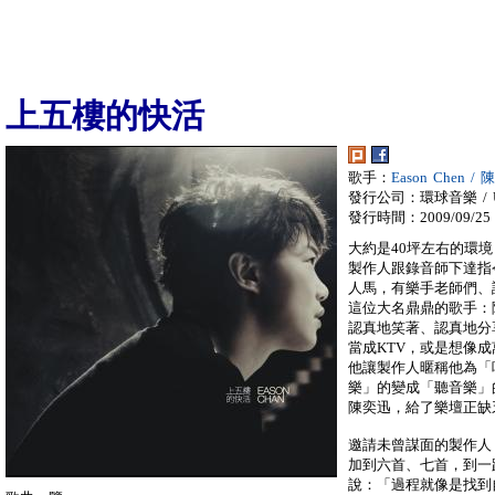
上五樓的快活
歌手：
Eason Chen /
發行公司：環球音樂 / Univ
發行時間：2009/09/25
大約是40坪左右的環
製作人跟錄音師下達指
人馬，有樂手老師們、
這位大名鼎鼎的歌手：
認真地笑著、認真地分
當成KTV，或是想像
他讓製作人暱稱他為「
樂」的變成「聽音樂」的
陳奕迅，給了樂壇正缺
邀請未曾謀面的製作人
加到六首、七首，到一
說：「過程就像是找到