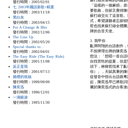
蘇打綠吳青峰的詞曲創
發行時間：2005/02/01
「這樣的一個麻煩」原
七 2003年國語新歌+精選
要歌曲，但卻又覺得陳
發行時間：2003/11/18
蘇打綠交出了這首歌。
黑白灰
式，希望讓聽者忘卻煩
發行時間：2003/04/15
哲也找來蘇打綠全體團
For A Change & Hits
牌的合音天使。
發行時間：2002/12/06
The Line Up
3. 我甲你
發行時間：2002/05/20
亂彈阿翔的台語創作，
Special thanks to...
不按牌理出牌的陳奕迅
發行時間：2002/04/01
想法：「想唱一首台語
The Easy Ride (The Easy Ride)
發行時間：2001/11/08
自找苦吃的提案，但是
反正是我
頭下，林暐哲找來了亂
發行時間：2001/07/13
你）」，天賦異秉的陳
婚禮的祝福
從發音中悟出台語跟粵
發行時間：1999/09/09
起，陳奕迅早已將歌詞
陳奕迅
屬於陳奕迅式的台客滄
發行時間：1996/12/01
一滴眼淚
發行時間：1995/11/30