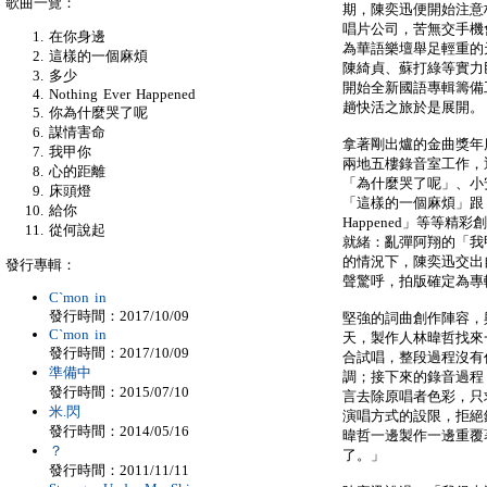
歌曲一覽：
期，陳奕迅便開始注意
唱片公司，苦無交手機
在你身邊
為華語樂壇舉足輕重的
這樣的一個麻煩
陳綺貞、蘇打綠等實力
多少
開始全新國語專輯籌備
Nothing Ever Happened
趟快活之旅於是展開。
你為什麼哭了呢
謀情害命
拿著剛出爐的金曲獎年
我甲你
兩地五樓錄音室工作，
心的距離
「為什麼哭了呢」、小
床頭燈
「這樣的一個麻煩」跟「謀
給你
Happened」等等
從何說起
就緒：亂彈阿翔的「我
的情況下，陳奕迅交出
發行專輯：
聲驚呼，拍版確定為專
C`mon in
發行時間：2017/10/09
堅強的詞曲創作陣容，
C`mon in
天，製作人林暐哲找來
發行時間：2017/10/09
合試唱，整段過程沒有
準備中
調；接下來的錄音過程，
發行時間：2015/07/10
言去除原唱者色彩，只
米.閃
演唱方式的設限，拒絕
發行時間：2014/05/16
暐哲一邊製作一邊重覆著
？
了。」
發行時間：2011/11/11