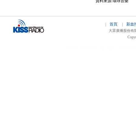
資料來源:環球音樂
首頁
新血
|
|
大眾廣播股份有限公司 
Copyr
51relaw
300714
nfc tag
smart card smart
hi