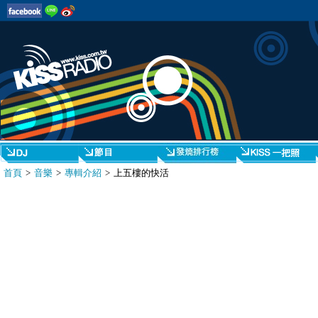
首頁
>
音樂
>
專輯介紹
> 上五樓的快活